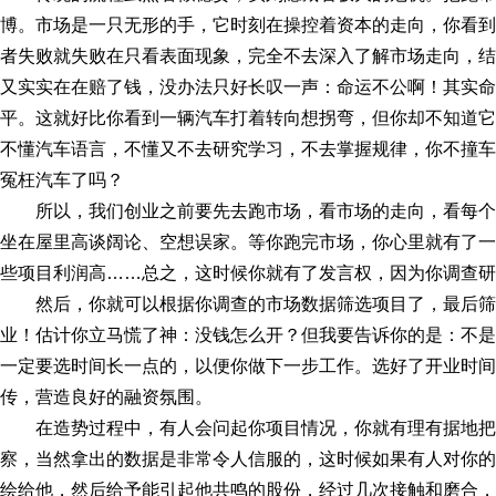
博。市场是一只无形的手，它时刻在操控着资本的走向，你看到
者失败就失败在只看表面现象，完全不去深入了解市场走向，结
又实实在在赔了钱，没办法只好长叹一声：命运不公啊！其实命
平。这就好比你看到一辆汽车打着转向想拐弯，但你却不知道它
不懂汽车语言，不懂又不去研究学习，不去掌握规律，你不撞车
冤枉汽车了吗？
所以，我们创业之前要先去跑市场，看市场的走向，看每
坐在屋里高谈阔论、空想误家。等你跑完市场，你心里就有了一
些项目利润高……总之，这时候你就有了发言权，因为你调查研
然后，你就可以根据你调查的市场数据筛选项目了，最后
业！估计你立马慌了神：没钱怎么开？但我要告诉你的是：不是
一定要选时间长一点的，以便你做下一步工作。选好了开业时间
传，营造良好的融资氛围。
在造势过程中，有人会问起你项目情况，你就有理有据地
察，当然拿出的数据是非常令人信服的，这时候如果有人对你的
绘给他，然后给予能引起他共鸣的股份，经过几次接触和磨合，