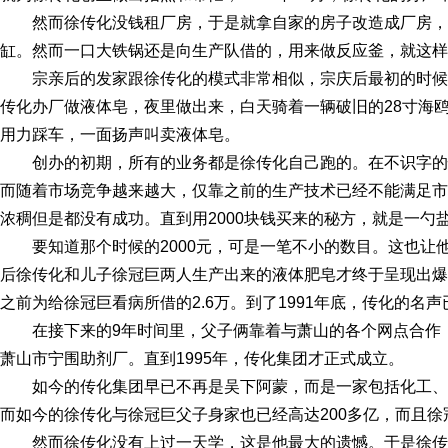
然而徐传化没钱租厂房，于是就拿自家的房子改造成厂房
缸。然而一口大铁锅还是向生产队借的，用来做反应釜，就这样
宗亲后的发家跟徐传化的模式非常相似，宗庆后最初的时
传化办厂做液体皂，夜里做出来，白天骑着一辆破旧的28寸海
用力踩车，一面扬声叫卖液体皂。
创办的初期，所有的业务都是徐传化自己跑的。在不识字
而随着市场竞争越来越大，仅靠之前的生产技术已经不能满足市
浓稠但是都没有成功。直到用2000块钱买来的秘方，就是一勺
要知道那个时候的2000元，可是一笔不小的数目。这也让
后徐传化和儿子徐冠巨两人生产出来的液体肥皂才终于呈现出爆
之前为给徐冠巨看病所借的2.6万。到了1991年底，传化的名
在接下来的9年时间里，父子俩靠着与萧山的各个网点合作
萧山市宁围助剂厂。直到1995年，传化集团才正式成立。
如今的传化集团早已不再是吴下阿蒙，而是一家包括化工
而如今的徐传化与徐冠巨父子身家也已经高达200多亿，而且
然而徐传化没有上过一天学，这是他最大的遗憾。于是徐