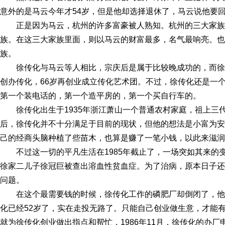
意外的是马云今年才54岁，但是他却选择退休了，马云说他要
正是因为马云，杭州的许多富豪被人熟知。杭州的三大家
族。在这三大家族里面，则以马云的财富最多，名气最响亮。也
族。
徐传化与马云等人相比，宗庆后是属于比较晚成功的，而徐
创办传化，66岁再创业成立传化艺术团。不过，徐传化还是一
第一个装电话的，第一个造平房的，第一个买自行车的。
徐传化出生于1935年浙江萧山一个普通农村家庭，祖上三
后，徐传化并不十分满足于目前的现状，但他的想法是小富为安
己的经商头脑种植了些苗木，也算是赚了一笔小钱，以此来滋润
不过这一切的平凡生活在1985年截止了，一场突如其来的
徐家二儿子徐冠巨被查出溶血性贫血症。为了治病，原本日子还
问题。
在这个最需要钱的时候，徐传化工作的磷肥厂却倒闭了，他
化已经52岁了，实在走投无路了。只能自己创业做生意，才能
就为徐传化创业做出指点和帮忙，1986年11月，徐传化的办厂