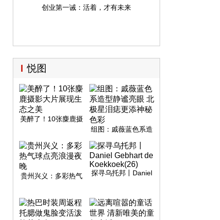
创业第一诫：活着，才有未来
悦图
美醉了！10张麋鹿摄
影大片展现生态之美
组图：戚薇蓝色系造
型静谧亮眼 北极星泪
痣更添神秘色彩
探寻乌托邦丨Daniel
贵州兴义：多彩热气
Gebhart de
球点亮浪漫夜晚
Koekkoek(26)