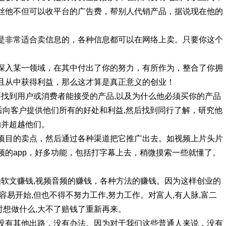
丝他不但可以收平台的广告费，帮别人代销产品，据说现在他的
是非常适合卖信息的，各种信息都可以在网络上卖。只要你这个
深入某一领域，在其中付出了你的努力，有所作为，整合了你拥
且从中获得利益，那么这才算是真正意义的创业！
要找到用户或消费者能接受的产品,以及为什么他必须买你的产品
后向客户提供他们所有的好处和利益,然后找到同行了解，研究他
的并超越他们。
项目的卖点，然后通过各种渠道把它推广出去。如视频上片头片
频的app，好多功能，包括打字幕上去，稍微摸索一些就懂了。
如软文赚钱,视频音频的赚钱，各种方法的赚钱。因为这样创业的
容易开始,但也不得不努力工作,努力工作。对富人,有人脉,富二
时想做什么,大不了赔钱了重新再来。
没有其他出路，没有办法。因为对于我们这些普通人来说，没有