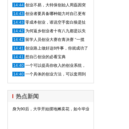
善于整合资源
14:44
创业不易，大特保创始人周磊因突
发疾病不幸离世
14:43
创业者要具备哪种能力对自己更有
利？
14:43
零成本创业，谁说空手套白狼是扯
淡
14:42
为何返乡创业者十有八九都是以失
败告终？避开这三点就成功了一半
14:42
留学人员创业大赛在青决赛 “一揽
子”政策促落地青岛
14:41
创业路上做好这8件事，你就成功了
90%
14:41
想自己创业的必看宝典
14:40
一个可以提高你收入的创业系统，
适合任何互联网项目
14:40
一个具体的创业方法，可以套用到
任何互联网生意上
热点新闻
身为90后，大学开始摆地摊卖花，如今毕业已是300员工的老板