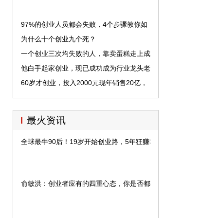
97%的创业人员都会失败，4个步骤教你如
何避免
为什么十个创业九个死？
一个创业三次均失败的人，靠卖蛋糕走上成
功之路，月销量1亿
他白手起家创业，现已成功成为行业龙头老
大
60岁才创业，投入2000元现年销售20亿，
占据市场半壁江山
最火资讯
全球最牛90后！19岁开始创业路，5年狂赚350亿
俞敏洪：创业者应有的四重心态，你是否都具备？