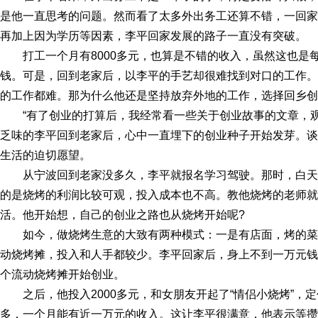
是他一直思考的问题。然而看了太多外出务工还算不错，一回家
再加上因为学历等因素，李平回家发展的路子一直没有突破。
打工一个月有8000多元，也算是不错的收入，虽然这也是
钱。可是，回到老家后，以李平的手艺却很难找到对口的工作。李
的工作都难。那为什么他还是坚持放弃外地的工作，选择回乡创
“有了创业的打算后，我经常看一些关于创业故事的文章，
乏味的李平回到老家后，心中一直埋下的创业种子开始发芽。谈
生活的迫切愿望。
从宁波回到老家没多久，李平就报名学习驾驶。那时，白
的是烧烤的利润比较可观，投入成本也不高。教他烧烤的老师就
活。他开始想，自己的创业之路也从烧烤开始呢?
如今，做烧烤生意的大致有两种模式：一是有店面，烤的
动烧烤摊，投入和人手都较少。李平回家后，身上不到一万元钱
个流动烧烤摊开始创业。
之后，他投入2000多元，和女朋友开起了“情侣小烧烤”，
多，一个月能有近一万元的收入。这让李平很满意，他表示等攒