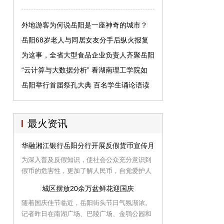
外地游客为何说岳阳是一座神奇的城市？
岳阳68岁老人与同居女友分手后纵火报复
为这事，全省大型食品企业负责人齐聚岳阳
“云计算与大数据分析” 看湖南理工学院如
何“智慧建设”大岳阳
岳阳举行首届祭孔大典 百名学生诵论语读
经典敬先贤
最火资讯
华融湘江银行岳阳分行开展反假货币宣传月活动
为深入普及反假知识，使社会公众充分意识到
假币的危害性，更加了解人民币，自觉爱护人
民币，提高假币识别与防范能力，今年9月份
城区摆放20余万盆鲜花迎国庆
以来，华融湘江银行岳阳分行开展了反假货币
随着国庆佳节临近，岳阳街头节日气氛渐浓。
及人民币管理宣传活动，收到了较好效果。
记者昨日在南湖广场、巴陵广场、金鹗公园和