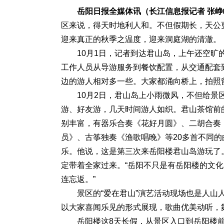
岳阳日报全媒体讯（长江信息报
记者 张峥
区来说，得天时地利人和。不但假期长，天公
迎来真正的秋季之温度，迎来洞庭湖的清澈。
10月1日，记者到达君山岛，上午还空
工作人员从导游服务到餐饮配置，从交通配套
边的游人相对多一些。大家都涌向桥上，拍照
10月2日，君山岛上小雨微风，不但给
游、好友游，几天时间游人如织。君山茶馆前
别丰富，有器乐合奏《花好月圆》、二胡合奏
员》、古筝独奏《渔歌唱晚》等20多首不同
乐。他说，这是第三次来岳阳楼君山岛游玩了
定带着全家过来。“岳阳不只是有岳阳楼的文
连忘返。”
景区的“爱在君山”演艺活动现场也是人
以大家喜闻乐见的形式展现，歌曲优美动听，
岳阳楼这8天长假，从景区入口到岳阳楼