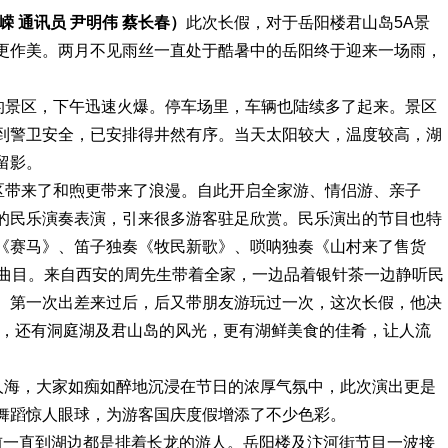
嵘 通讯员 尹明伟 蔡长春
）
此次长假，对于岳阳楼君山岛5A景
更作美。两月不见雨丝一直处于酷暑中的岳阳终于迎来一场雨，
旷的景区，下午迅速火爆。停车场里，车辆也陆续多了起来。景区
到警卫安全，已安排得井然有序。当天太阳较大，温度较高，湖
留影。
景区带来了和煦更带来了浪漫。自此开启全家游、情侣游、亲子
的民乐演奏表演，引来很多游客驻足欣赏。民乐演出的节目也特
《赛马》、笛子独奏《牧民新歌》、唢呐独奏《山村来了售货
的曲目。来自西安的周先生带着全家，一边品着银针茶一边静听民
。第一次出差来过后，后又带朋友游玩过一次，这次长假，他决
化，还有洞庭湖及君山岛的风光，更有湖鲜美食的佳肴，让人流
山人海，大家如痴如醉地沉浸在节日的浓厚气氛中，此次演出更是
舞蹈惊人眼球，为游客国庆度假增添了不少色彩。
前一直到湖边都是排着长龙的游人。岳阳楼及汴河街节目一波接