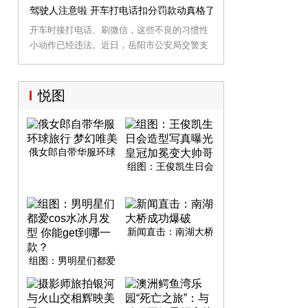
岳阳东站发现，园林工人正在为国庆大型花坛
驾驶人注意啦 开车打电话扣分罚款动真格了！
摆放鲜花。一盆盆盛开的鲜花，为岳阳平添了
开车时接打电话、刷微信，这些不良的习惯性
几分靓色。
小动作已经违法。近日，岳阳市公安局交警支
队各大队正在全市范围开展开车打手机、司机
乘客未系安全带专项整治行动。
悦图
俄女郎自带华服环球
旅行 梦幻唯美
组图：王俊凯生日会
造型写真曝光 皇冠加
冕变大帅哥
新闻直击：南湖大桥
成功爆破
组图：男明星们都爱
cos水冰月发型 你能
get到哪一款？