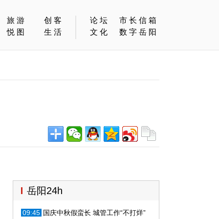
旅游
创客
论坛
市长信箱
悦图
生活
文化
数字岳阳
岳阳24h
09:45
国庆中秋假蛮长 城管工作“不打烊”