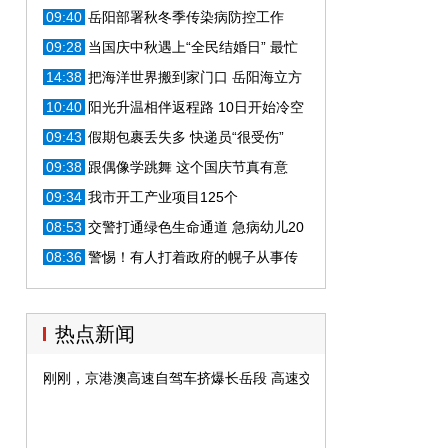
09:40
岳阳部署秋冬季传染病防控工作
09:28
当国庆中秋遇上“全民结婚日” 最忙
的其实还有他们...
14:38
把海洋世界搬到家门口 岳阳海立方
国庆火爆开园
10:40
阳光升温相伴返程路 10日开始冷空
气再次带来8-10℃降温
09:43
假期包裹丢失多 快递员“很受伤”
09:38
跟偶像学跳舞 这个国庆节真有意
义！
09:34
我市开工产业项目125个
08:53
交警打通绿色生命通道 急病幼儿20
分钟连转两院
08:36
警惕！有人打着政府的幌子从事传
销活动
热点新闻
刚刚，京港澳高速自驾车挤爆长岳段 高速交警正进行分流