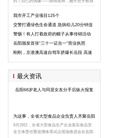
到了自己的偶像——徐萌老师，她手把手教我
跳傣族舞，还鼓励我努力学习，争取去北京参
加比赛！”
我市开工产业项目125个
交警打通绿色生命通道 急病幼儿20分钟连
转两院
警惕！有人打着政府的幌子从事传销活动
岳阳颁发首张“三十一证合一”营业执照
刚刚，京港澳高速自驾车挤爆长岳段 高速
交警正进行分流
最火资讯
岳阳68岁老人与同居女友分手后纵火报复
为这事，全省大型食品企业负责人齐聚岳阳
9月29日，全省大型食品生产企业落实食品安
全主体责任暨追溯体系试点现场推进会在岳阳