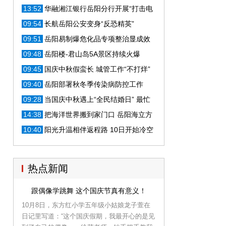
被判刑
13:52
华融湘江银行岳阳分行开展“打击电
信网络新型违法犯罪”宣传月活动
09:54
长航岳阳公安变身“反恐精英”
09:51
岳阳易制爆危化品专项整治显成效
09:48
岳阳楼-君山岛5A景区持续火爆
09:45
国庆中秋假蛮长 城管工作“不打烊”
09:40
岳阳部署秋冬季传染病防控工作
09:28
当国庆中秋遇上“全民结婚日” 最忙
的其实还有他们...
14:38
把海洋世界搬到家门口 岳阳海立方
国庆火爆开园
10:40
阳光升温相伴返程路 10日开始冷空
气再次带来8-10℃降温
热点新闻
跟偶像学跳舞 这个国庆节真有意义！
10月8日，东方红小学五年级小姑娘龙子萱在
日记里写道：“这个国庆假期，我最开心的是见