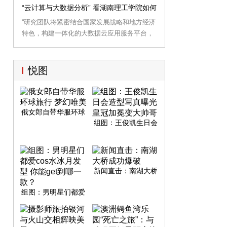
召开，湖南省食药监管局副局长李赤群、副市
“云计算与大数据分析” 看湖南理工学院如何“智慧建设”大岳阳
长李为出席，来自全省68名大型食品生产企业
“研究团队将紧密结合国家发展战略和地方经济
负责人参会。
特色，构建一体化的大数据云应用服务平台，
参与智慧城市建设，服务地方经济发展。”9月
28日，岳阳市“云计算与大数据分析”重点实验
室主任胡文静教授告诉记者。记者了解到，依
悦图
托湖南理工学院计算机学院组建的岳阳市“云计
算与大数据分析”重点实验室正式获得批准。
俄女郎自带华服环球
旅行 梦幻唯美
组图：王俊凯生日会
造型写真曝光 皇冠加
冕变大帅哥
新闻直击：南湖大桥
成功爆破
组图：男明星们都爱
cos水冰月发型 你能
get到哪一款？