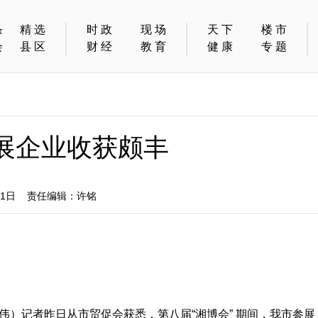
条
精选
时政
现场
天下
楼市
会
县区
财经
教育
健康
专题
参展企业收获颇丰
11日 责任编辑：许铭
贾 伟）记者昨日从市贸促会获悉，第八届“湘博会” 期间，我市参展