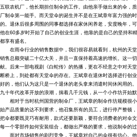
五联农机厂，他长期担任制伞的工作。由他亲手做出来的伞，质
厂制伞第一能手。而天堂伞的诞生并不是在王斌章年富力强的时
的。退休后很多周围的同事都选择在家休闲养老，安度晚年，可
他在60多岁时开始了自己的创业生涯，他靠的是自己的坚持和
都享有盛名。
在雨伞行业的销售数据中，我们很容易就看到，杭州的天堂
销售总额突破二十亿大关，并且一直保持着高速的增长。这一切
献。后来一部电视剧《白蛇传》的热播，更在不经意之中对天堂
断桥上，到处都有天堂伞的存在。王斌章在退休时选择进行创业
好的，他们认为这只是一个退休的老头拿来消遣时间休闲用的。
九十年代改革开放的浪潮，揣着几千元钱，从一个小作坊开始默
相对于当时杭州国营的制伞厂，王斌章的制伞作坊规模很
始产品质量的达不到要求，他召集所有的员工，进行停产整顿，
把伞都要既灵巧有耐用，款式还要新颖，要符合消费者的对伞文
每一个零部件如何安装组合，都做出严格的要求，他说制伞的过
面对市场销售的剧烈竞争，王斌章对自己的伞很有信心。