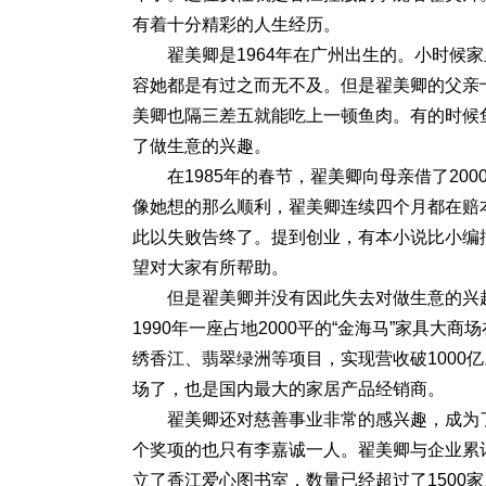
有着十分精彩的人生经历。
翟美卿是1964年在广州出生的。小时候
容她都是有过之而无不及。但是翟美卿的父亲
美卿也隔三差五就能吃上一顿鱼肉。有的时候
了做生意的兴趣。
在1985年的春节，翟美卿向母亲借了2
像她想的那么顺利，翟美卿连续四个月都在赔本
此以失败告终了。提到创业，有本小说比小编
望对大家有所帮助。
但是翟美卿并没有因此失去对做生意的兴趣
1990年一座占地2000平的“金海马”家具
绣香江、翡翠绿洲等项目，实现营收破1000
场了，也是国内最大的家居产品经销商。
翟美卿还对慈善事业非常的感兴趣，成为
个奖项的也只有李嘉诚一人。翟美卿与企业累
立了香江爱心图书室，数量已经超过了1500家