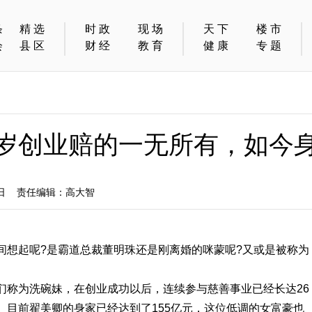
条
精选
时政
现场
天下
楼市
会
县区
财经
教育
健康
专题
9岁创业赔的一无所有，如今身
9日 责任编辑：高大智
间想起呢?是霸道总裁董明珠还是刚离婚的咪蒙呢?又或是被称为
们称为洗碗妹，在创业成功以后，连续参与慈善事业已经长达26
。目前翟美卿的身家已经达到了155亿元，这位低调的女富豪也