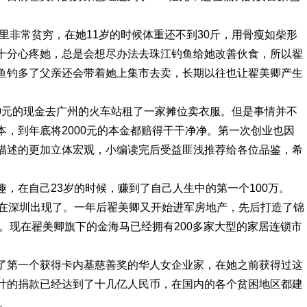
家里非常贫穷，在她11岁的时候体重还不到30斤，用骨瘦如柴形
十分心疼她，总是会想尽办法去珠江钓鱼给她改善伙食，所以翟
鱼钓多了父亲还会带着她上集市去卖，长期以往也让翟美卿产生
000元的现金去广州的火车站租了一家摊位卖衣服。但是事情并不
，到年底将2000元的本金都赔得干干净净。第一次创业也因
描述的更加立体宏观，小编读完后受益匪浅推荐给各位品鉴，希
，在自己23岁的时候，赚到了自己人生中的第一个100万。
大商场在深圳出现了。一年后翟美卿又开始进军房地产，先后打造了锦
亿。现在翟美卿旗下的金海马已经拥有200多家大型的家居连锁市
了第一个获得卡内基慈善奖的华人女企业家，在她之前获得过这
计的捐款已经达到了十几亿人民币，在国内的各个贫困地区都建
。