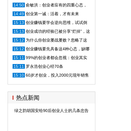
5年狂赚350亿
14:50
俞敏洪：创业者应有的四重心态，
你是否都具备？
14:49
创业第一诫：活着，才有未来
15:13
创业赚钱要学会逆向思维，试试倒
着走，没有钱你照样可以创业！
15:13
创业成功的经验已被分享“烂掉”，这
几个失败的原因你知道多少？
15:12
为什么你创业屡战屡败？忽略了这
五点失败是迟早的事！
15:12
创业赚钱要先具备这4种心态，缺哪
一种都不行！
15:11
99%的创业者都会忽视：创业其实
是需要做这样的战略分析
15:11
罗永浩创业心经70条
15:10
60岁才创业，投入2000元现年销售
20亿，占据市场半壁江山
热点新闻
绿之韵胡国安给90后创业人士的几条忠告