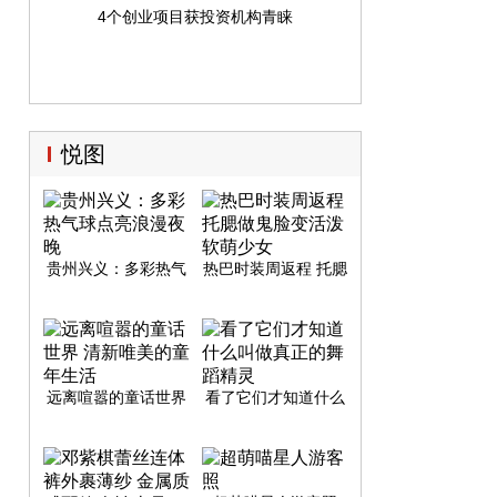
4个创业项目获投资机构青睐
悦图
贵州兴义：多彩热气
热巴时装周返程 托腮
球点亮浪漫夜晚
做鬼脸变活泼软萌少
女
远离喧嚣的童话世界
看了它们才知道什么
清新唯美的童年生活
叫做真正的舞蹈精灵