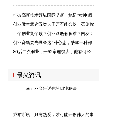
打破高新技术领域国际垄断！她是“女神”级
女创客领军人
创业做生意这五类人千万不能合伙，否则你
就先失败一半了！
十个创业九个败？创业到底有多难？网友：
一年赔了200万
创业赚钱要先具备这4种心态，缺哪一种都
不行！
80后二次创业，开92家连锁店，他有何经
营秘诀
最火资讯
马云不会告诉你的创业秘诀！
乔布斯说，只有热爱，才可能开创伟大的事业