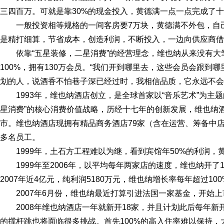
三四百万。可就是靠30%的现金投入，黄德满一点一点完成了
一般投资相等规格的一间客房要7万块，黄德满不外包，自
是精打细算，节省成本，创造利润，不断投入，一边向供应
依靠“五星装修，二星消费”的经营理念，维也纳从来没有
100%，拥有130万会员。“我们开到哪里去，这些会员会跟到
划的人，说酒香不怕巷子深已经过时，我相信品质，它永远
1993年，维也纳酒店创立，是全球首家以“音乐艺术”为主
星消费”的核心消费价值战略，历经十七年的创新发展，维也纳
市。维也纳酒店现拥有精品商务酒店79家（含在运营、筹备中店）、
多名员工。
1999年，土石方工程难以为继，看到宾馆年50%的利润
1999年至2006年，以平均每年两家店的速度，维也纳开了1
2007年近4亿元，纯利润5180万元，维也纳增长率每年超过
2007年6月份，维也纳最近打算引进法国一家基金，
2008年维也纳酒店一年就新开18家，并且计划此后每年新
的撑杆跳也将面临很多挑战。首先100%的高入住率难以保持，