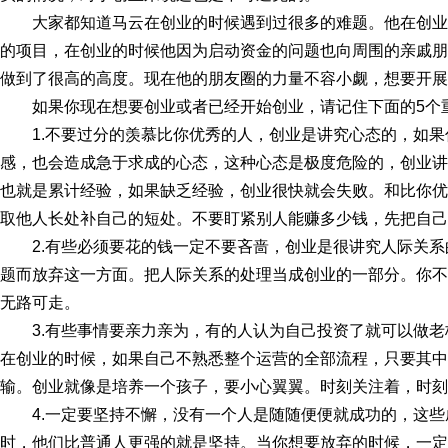
大家都知道马云在创业的时候遇到过很多的难题。他在创
的项目，在创业的时候他因为启动资金的问题也向周围的亲戚朋
做到了很高的高度。现在他的朋友圈的力量不容小觑，想要开展
如果你现在想要创业或者已经开始创业，请记住下面的5个
1.不要过分的羡慕比你优秀的人，创业是讲究心态的，如
感，也会造成急于求成的心态，这种心态是极度危险的，创业讲
也就是累计经验，如果缺乏经验，创业很快就会失败。和比你优
取他人长处补自己的短处。不要盯紧别人能赚多少钱，先把自己
2.有些必须要花的钱一定不要吝啬，创业是很讲究人际关
题而放弃这一方面。把人际关系的处理当成创业的一部分。你不
无路可走。
3.有些事情要亲力亲为，有的人认为自己投资了就可以做
在创业的时候，如果自己不熟悉整个运营的全部流程，只要其中
输。创业就像是培养一个孩子，要小心翼翼。时刻关注着，时刻
4.一定要坚持不懈，没有一个人是随随便便就成功的，这
时，他们比普通人更强的就是坚持。当你想要放弃的时候，一定