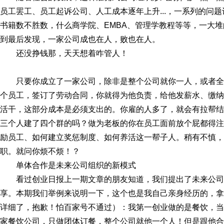
员工罢工、员工起诉公司、人工成本逐年上升...，一系列的问
书籍数不胜数，什么商学院、EMBA、管理学教程等等，一大
到最后发现，一家公司成也在人，败也在人。
还没挣钱那，天天想着咋管人！
只要你成立了一家公司，除非是整个公司就你一人，或者
个员工，签订了劳动合同，你就得为他负责，给他发薪水、缴纳
活干，这部分成本是必须支出的。你雇的人多了，就会有拉帮结
三个人建了四个群的吗？做为老板的你在员工面前放个屁都得注
励员工、如何建立奖惩制度、如何养活这一帮子人。稍有不慎，
职。就问你烦不烦！？
单体合作是未来公司组织的新模式
看过创业日报上一期文章的朋友知道，我们提出了未来公
享。本期我们举例来说明一下，这个也是我自己亲身经历的，拿
详细了，抱歉！怕百家号不通过）：我第一创业做的是餐饮，当
家餐饮公司，只做团体订餐，整个公司就他一个人！但是跟他合