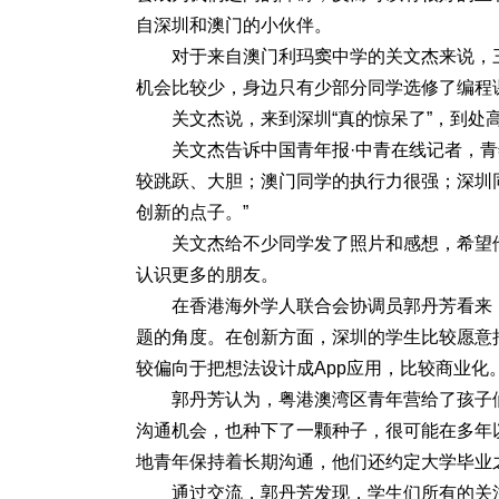
自深圳和澳门的小伙伴。
对于来自澳门利玛窦中学的关文杰来说，
机会比较少，身边只有少部分同学选修了编程
关文杰说，来到深圳“真的惊呆了”，到处
关文杰告诉中国青年报·中青在线记者，
较跳跃、大胆；澳门同学的执行力很强；深圳
创新的点子。”
关文杰给不少同学发了照片和感想，希望
认识更多的朋友。
在香港海外学人联合会协调员郭丹芳看来
题的角度。在创新方面，深圳的学生比较愿意
较偏向于把想法设计成App应用，比较商业化
郭丹芳认为，粤港澳湾区青年营给了孩子
沟通机会，也种下了一颗种子，很可能在多年
地青年保持着长期沟通，他们还约定大学毕业
通过交流，郭丹芳发现，学生们所有的关