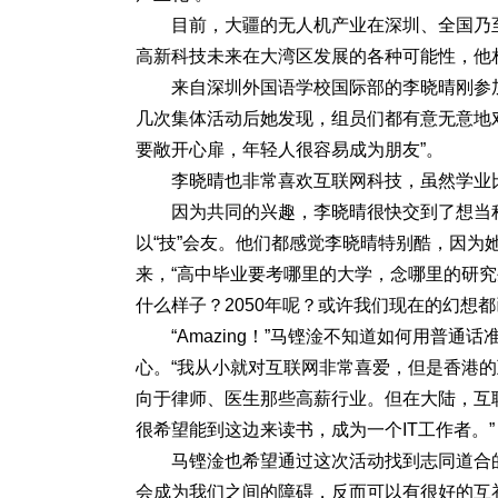
目前，大疆的无人机产业在深圳、全国乃
高新科技未来在大湾区发展的各种可能性，他
来自深圳外国语学校国际部的李晓晴刚参
几次集体活动后她发现，组员们都有意无意地对
要敞开心扉，年轻人很容易成为朋友”。
李晓晴也非常喜欢互联网科技，虽然学业
因为共同的兴趣，李晓晴很快交到了想当
以“技”会友。他们都感觉李晓晴特别酷，因
来，“高中毕业要考哪里的大学，念哪里的研究
什么样子？2050年呢？或许我们现在的幻想都
“Amazing！”马铿淦不知道如何用普
心。“我从小就对互联网非常喜爱，但是香港的
向于律师、医生那些高薪行业。但在大陆，互
很希望能到这边来读书，成为一个IT工作者。”
马铿淦也希望通过这次活动找到志同道合
会成为我们之间的障碍，反而可以有很好的互