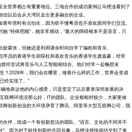
至全世界都占有重要地位。三地合作的成功案例让马铿淦看到了
相信以后会从大湾区走出更多融合的企业。
加青年营时有点怕生，因为听不懂粤语也不喜欢跟同学们交流。
她 “特殊照顾”，她非常感动，“最大的障碍根本不是语言，只
比较紧张，但她还是利用课余时间自学了编程和音乐。
程序员的香港学生胡琛杜和喜欢音乐的香港学生龚嘉豪，经常
为她曾经尝试将音乐与人工智能相结合。他们经常一起畅想未
生？2028年，我们会在哪里，做着什么样的工作，世界会变成
已经实现了。”
通话准确地表达他的内心感受，只是坚定了以后要来深圳发展的决
互联网环境没那么好，IT的团队、企业都相对较少，大家更倾
联网创新创业的大环境孕育了腾讯、阿里等大型互联网公司，我
的伙伴，组成一个有创新想法的团队。“语言、文化的不同并不
补”。因为对于科技创新的共同兴趣，马铿淦很快就结交到了来