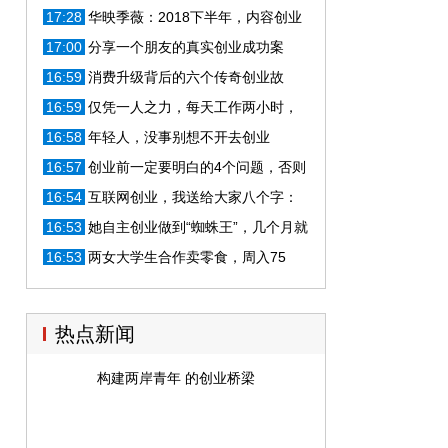
上！
17:28
华映季薇：2018下半年，内容创业
要“死磕”的3个问题
17:00
分享一个朋友的真实创业成功案
例，虽然不多，月入几万是够了
16:59
消费升级背后的六个传奇创业故
事，看完你有什么启发？
16:59
仅凭一人之力，每天工作两小时，
就赚取了5.75亿美元
16:58
年轻人，没事别想不开去创业
16:57
创业前一定要明白的4个问题，否则
别创业
16:54
互联网创业，我送给大家八个字：
纹丝不动，从一而终
16:53
她自主创业做到“蜘蛛王”，几个月就
收入80万元
16:53
两女大学生合作卖零食，周入75
万，目前已获500万投资
热点新闻
构建两岸青年 的创业桥梁