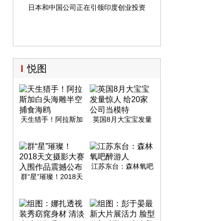
日本和中国公司正在引领印度创业投资
悦图
天生猎手！阿拉斯加
英国8月大宝宝发量
白头海雕半空捕食海
惊人 给20家公司当模
鸥
特
江苏东台：森林氧吧
醉游人
群“星”璀璨！2018天
文摄影大赛入围作品
震撼公布