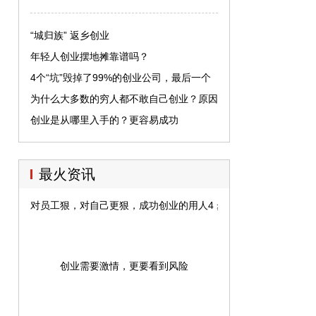
“城归族” 返乡创业
年轻人创业摆地摊靠谱吗？
4个“坑”毁掉了99%的创业公司，最后一个
让人哭笑不得
为什么大多数的穷人都不敢自己创业？原因
真的说的太精辟！
创业是从哪里入手的？更容易成功
最火资讯
对员工狠，对自己更狠，成功创业的用人4 步法
创业需要激情，更要看到风险