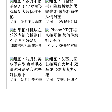
组图：岁月不是杀猪
组图：《金秘书》隐
刀！47岁俞飞鸿最新
藏版婚纱照曝光 朴敏
大片优雅美艳
英朴叙俊深情对望
如果把相机放在乐器
iPhone XR开箱实拍
内部会拍到什么？画
图集 颜值你给打几
面好梦幻
分？
组图：沈月甜美冬季
组图：艾薇儿回归拍
造型 身着毛衣清纯可
写真大片 扎双马尾出
爱笑容纯净好似暖阳
镜满满少女感