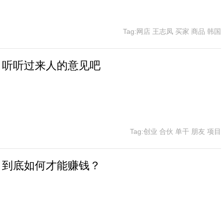
Tag:网店 王志凤 买家 商品 韩国
？听听过来人的意见吧
Tag:创业 合伙 单干 朋友 项目
，到底如何才能赚钱？