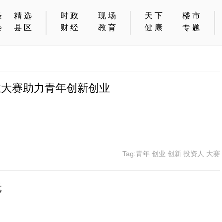
条
精选
时政
现场
天下
楼市
会
县区
财经
教育
健康
专题
业大赛助力青年创新创业
Tag:青年 创业 创新 投资人 大赛
元