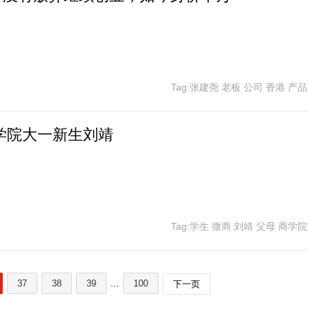
Tag:张建尧 老板 公司 香港 产品
学院大一新生刘靖
Tag:学生 微商 刘靖 父母 商学院
37
38
39
...
100
下一页