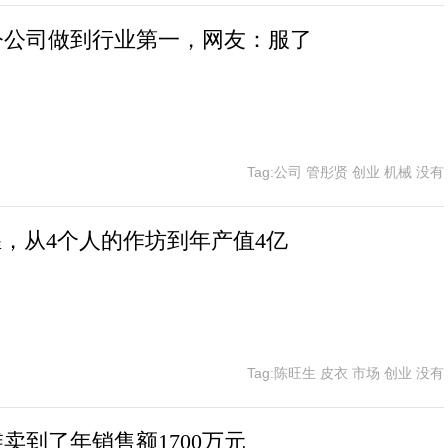
今公司做到行业第一，网友：服了
Tag:公司 管彤贤 创业 机械 没有
煌，从4个人的作坊到年产值4亿
Tag:陈旺生 皮衣 市场 创业 没有
卖到了年销售额1700万元