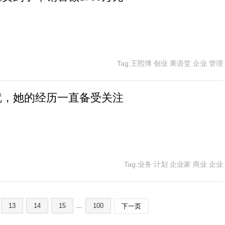
Tag:王熙博 创业 果语堂 企业 管理
就，她的经历一直备受关注
Tag:业务 计划 企业家 商业 企业
13
14
15
...
100
下一页