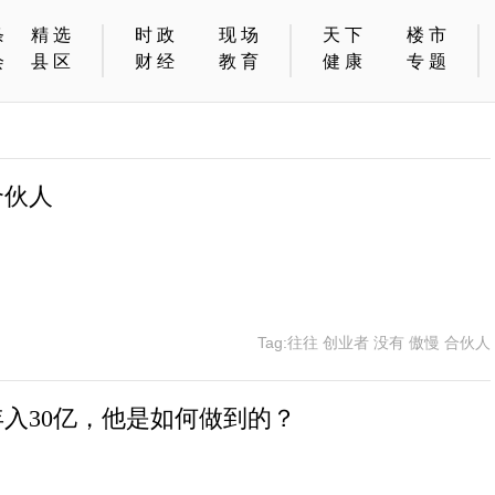
条
精选
时政
现场
天下
楼市
会
县区
财经
教育
健康
专题
合伙人
Tag:往往 创业者 没有 傲慢 合伙人
入30亿，他是如何做到的？