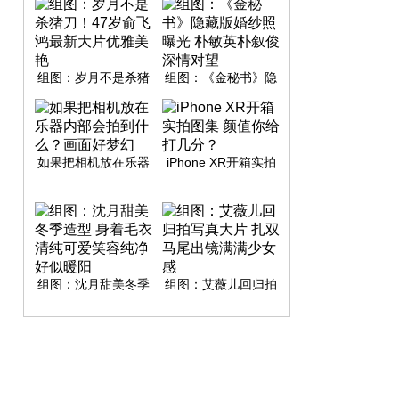
组图：岁月不是杀猪
组图：《金秘书》隐
刀！47岁俞飞鸿最新
藏版婚纱照曝光 朴敏
大片优雅美艳
英朴叙俊深情对望
如果把相机放在乐器
iPhone XR开箱实拍
内部会拍到什么？画
图集 颜值你给打几
面好梦幻
分？
组图：沈月甜美冬季
组图：艾薇儿回归拍
造型 身着毛衣清纯可
写真大片 扎双马尾出
爱笑容纯净好似暖阳
镜满满少女感