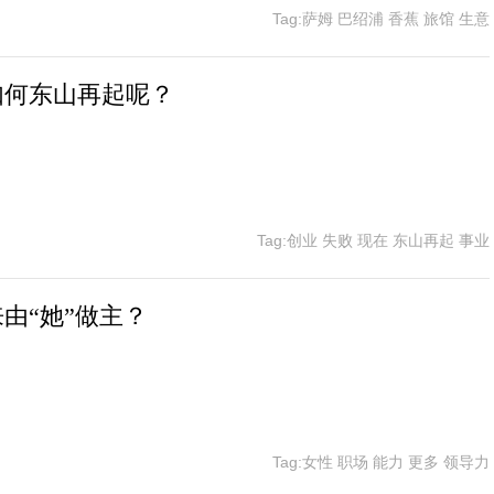
Tag:萨姆 巴绍浦 香蕉 旅馆 生意
如何东山再起呢？
Tag:创业 失败 现在 东山再起 事业
由“她”做主？
Tag:女性 职场 能力 更多 领导力