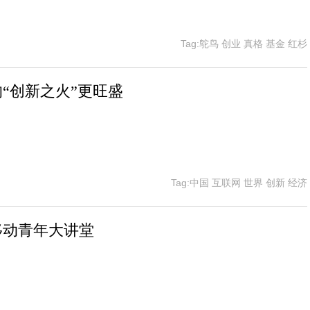
Tag:鸵鸟 创业 真格 基金 红杉
“创新之火”更旺盛
Tag:中国 互联网 世界 创新 经济
移动青年大讲堂