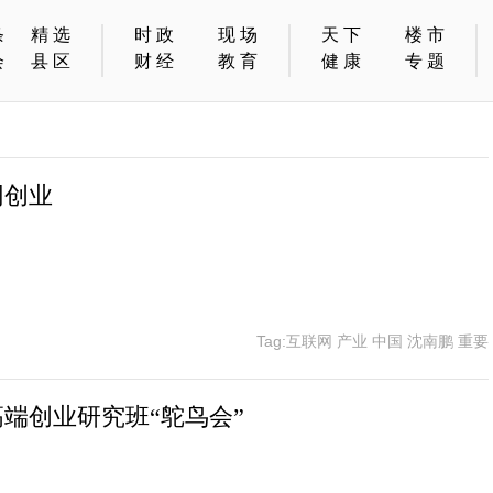
条
精选
时政
现场
天下
楼市
会
县区
财经
教育
健康
专题
网创业
Tag:互联网 产业 中国 沈南鹏 重要
端创业研究班“鸵鸟会”