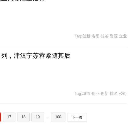
Tag:创新 洛阳 硅谷 资源 企业
前列，津汉宁苏蓉紧随其后
Tag:城市 创业 创新 排名 公司
17
18
19
...
100
下一页