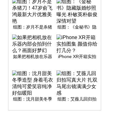
组图：岁月不是杀猪
组图：《金秘书》隐
刀！47岁俞飞鸿最新
藏版婚纱照曝光 朴敏
大片优雅美艳
英朴叙俊深情对望
如果把相机放在乐器
iPhone XR开箱实拍
内部会拍到什么？画
图集 颜值你给打几
面好梦幻
分？
组图：沈月甜美冬季
组图：艾薇儿回归拍
造型 身着毛衣清纯可
写真大片 扎双马尾出
爱笑容纯净好似暖阳
镜满满少女感